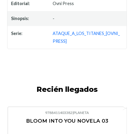
Editorial:
Ovni Press
Sinopsis:
-
Serie:
ATAQUE_A_LOS_TITANES_[OVNI_
PRESS]
Recién llegados
9788411403382
|
PLANETA
-10%
OFF
BLOOM INTO YOU NOVELA 03
Nuevo
Agotado