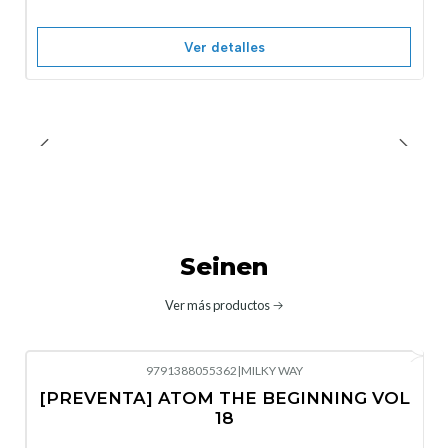
Ver detalles
Seinen
Ver más productos
9791388055362
|
MILKY WAY
-10%
OFF
[PREVENTA] ATOM THE BEGINNING VOL
No disponible
18