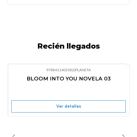
Recién llegados
9788411403382
|
PLANETA
-10%
OFF
BLOOM INTO YOU NOVELA 03
Nuevo
Agotado
Ver detalles