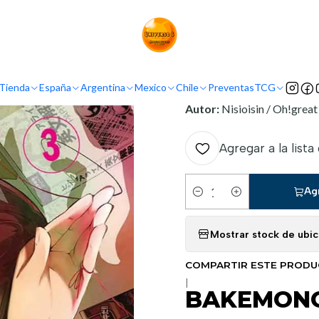
Inicio
Mexico
Panini Mexico
BAKEMONOGATARI 03
INFORMACIÓN
Tienda
España
Argentina
Mexico
Chile
Preventas
TCG
Nombre original:
Bakemon
Autor:
Nisioisin / Oh!great
Agregar a la lista
Ag
Cantidad
Mostrar stock de ubi
COMPARTIR ESTE PROD
|
BAKEMONO