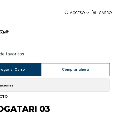
ACCESO
CARRO
ogatari
 de favoritos
regar al Carro
Comprar ahora
caciones
UCTO
GATARI 03