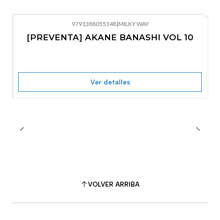
9791388055348
|
MILKY WAY
-10%
OFF
[PREVENTA] AKANE BANASHI VOL 10
No disponible
Ver detalles
VOLVER ARRIBA