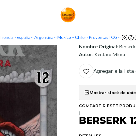
Inicio
Argentina
Panini Argentina
BERSERK 12
INFORMACIÓN
Tienda
España
Argentina
Mexico
Chile
Preventas
TCG
Nombre Original:
Berserk
Autor:
Kentaro Miura
Agregar a la lista
Mostrar stock de ubi
COMPARTIR ESTE PROD
|
BERSERK 1
DETALLES