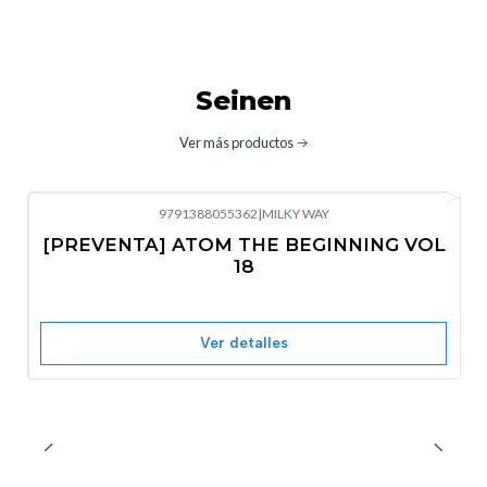
Seinen
Ver más productos
9791388055362
|
MILKY WAY
-10%
OFF
[PREVENTA] ATOM THE BEGINNING VOL
No disponible
18
Ver detalles