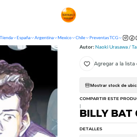
Inicio
Demografía
Seinen
BILLY BAT 01
INFORMACIÓN
Tienda
España
Argentina
Mexico
Chile
Preventas
TCG
Nombre original:
Birii Bat
Autor:
Naoki Urasawa / Ta
Agregar a la lista
Mostrar stock de ubi
COMPARTIR ESTE PROD
|
BILLY BAT 
DETALLES