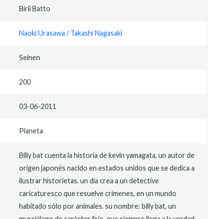
Birii Batto
Naoki Urasawa / Takashi Nagasaki
Seinen
200
03-06-2011
Planeta
Billy bat cuenta la historia de kevin yamagata, un autor de
origen japonés nacido en estados unidos que se dedica a
ilustrar historietas. un día crea a un detective
caricaturesco que resuelve crímenes, en un mundo
habitado sólo por animales. su nombre: billy bat, un
murciélago de carácter frío, que siempre llega a la verdad