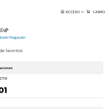
ACCESO
CARRO
to
kashi Nagasaki
 de favoritos
caciones
UCTO
01