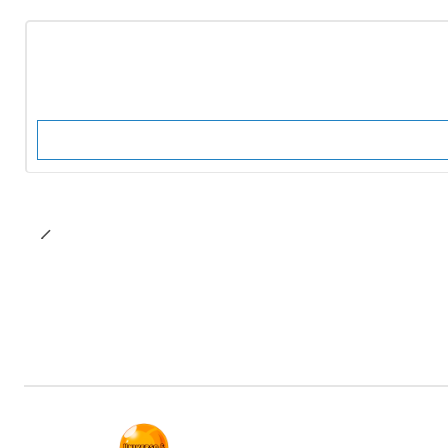
-10%
OFF
No disponible