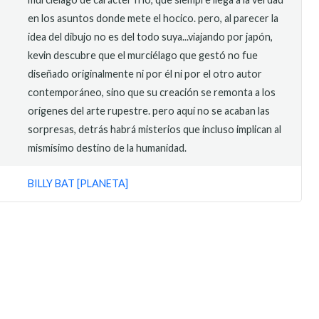
en los asuntos donde mete el hocico. pero, al parecer la
idea del dibujo no es del todo suya...viajando por japón,
kevin descubre que el murciélago que gestó no fue
diseñado originalmente ni por él ni por el otro autor
contemporáneo, sino que su creación se remonta a los
orígenes del arte rupestre. pero aquí no se acaban las
sorpresas, detrás habrá misterios que incluso implican al
mismísimo destino de la humanidad.
BILLY BAT [PLANETA]