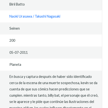
Birii Batto
Naoki Urasawa / Takashi Nagasaki
Seinen
200
05-07-2011
Planeta
En busca y captura después de haber sido identificado
cerca de la escena de una muerte sospechosa, kevin se da
cuenta de que sus cómics hacen predicciones que se
cumplen. mientras tanto, billy bat, el personaje que él creó,
se le aparece y le pide que continúe las ilustraciones del
maestro zôfum, las cuales influyen directamente en el