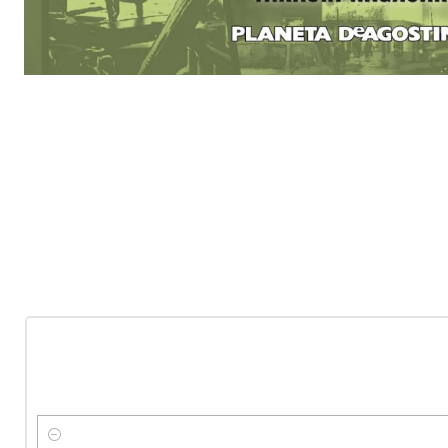
-10%
OFF
Nuevo
Cantidad