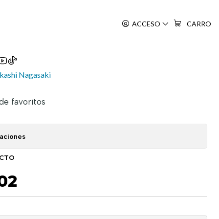
ACCESO
CARRO
to
kashi Nagasaki
 de favoritos
caciones
UCTO
02