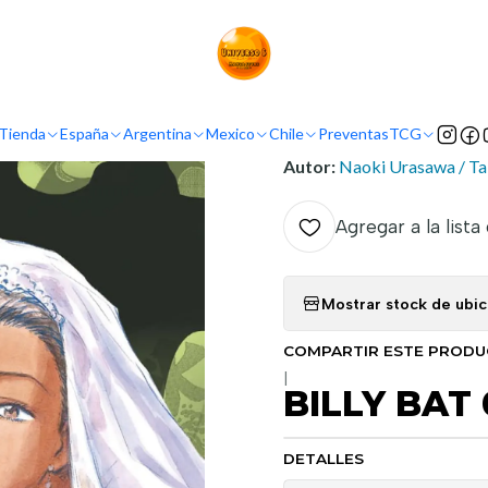
Inicio
Demografía
Seinen
BILLY BAT 02
INFORMACIÓN
Tienda
España
Argentina
Mexico
Chile
Preventas
TCG
Nombre original:
Birii Bat
Autor:
Naoki Urasawa / Ta
Agregar a la lista
Mostrar stock de ubi
COMPARTIR ESTE PROD
|
BILLY BAT 
DETALLES