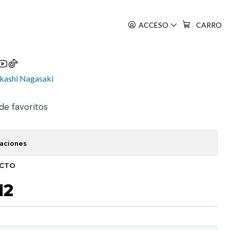
ACCESO
CARRO
to
kashi Nagasaki
 de favoritos
caciones
UCTO
12