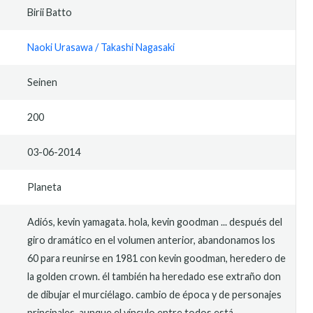
Birii Batto
Naoki Urasawa / Takashi Nagasaki
Seinen
200
03-06-2014
Planeta
Adiós, kevin yamagata. hola, kevin goodman ... después del
giro dramático en el volumen anterior, abandonamos los
60 para reunirse en 1981 con kevin goodman, heredero de
la golden crown. él también ha heredado ese extraño don
de dibujar el murciélago. cambio de época y de personajes
principales, aunque el vínculo entre todos está