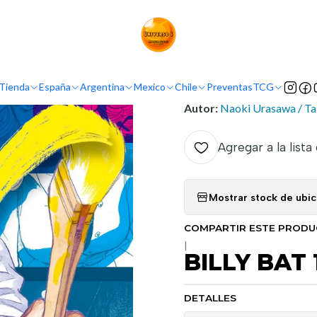
Inicio
Demografía
Seinen
BILLY BAT 12
INFORMACIÓN
Tienda
España
Argentina
Mexico
Chile
Preventas
TCG
Nombre original:
Birii Bat
Autor:
Naoki Urasawa / Ta
Agregar a la lista
Mostrar stock de ubi
COMPARTIR ESTE PROD
|
BILLY BAT 
DETALLES