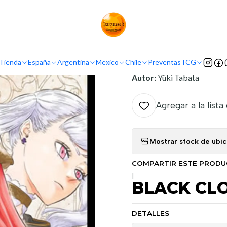
Inicio
Argentina
Ivrea Argentina
BLACK CLOVER 02
INFORMACIÓN
Tienda
España
Argentina
Mexico
Chile
Preventas
TCG
Nombre Original:
Black C
Autor:
Yûki Tabata
Agregar a la lista
Mostrar stock de ubi
COMPARTIR ESTE PROD
|
BLACK CLO
DETALLES