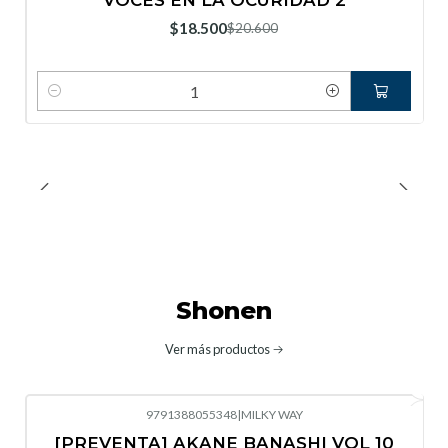
VOCES EN LA OCURIDAD 2
Nuevo
$18.500
$20.600
Cantidad
Shonen
Ver más productos
9791388055348
|
MILKY WAY
-10%
OFF
[PREVENTA] AKANE BANASHI VOL 10