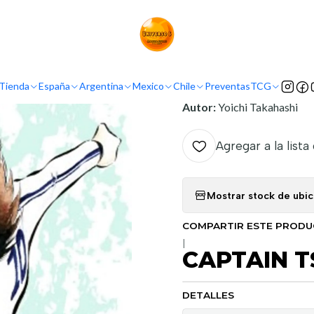
Inicio
Argentina
Ivrea Argentina
CAPTAIN TSUBASA 02
INFORMACIÓN
Tienda
España
Argentina
Mexico
Chile
Preventas
TCG
Nombre Original:
Captain
Autor:
Yoichi Takahashi
Agregar a la lista
Mostrar stock de ubi
COMPARTIR ESTE PROD
|
CAPTAIN T
DETALLES