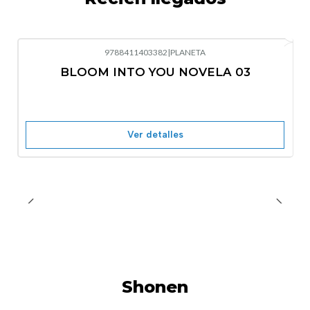
9788411403382
|
PLANETA
-10%
OFF
BLOOM INTO YOU NOVELA 03
Nuevo
Agotado
Ver detalles
Shonen