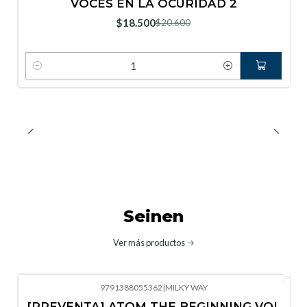
VOCES EN LA OCURIDAD 2
Nuevo
$18.500
$20.600
Cantidad
Seinen
Ver más productos
9791388055362
|
MILKY WAY
-10%
OFF
[PREVENTA] ATOM THE BEGINNING VOL