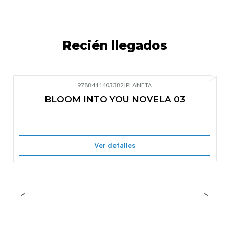
Recién llegados
9788411403382
|
PLANETA
-10%
OFF
BLOOM INTO YOU NOVELA 03
Nuevo
Agotado
Ver detalles