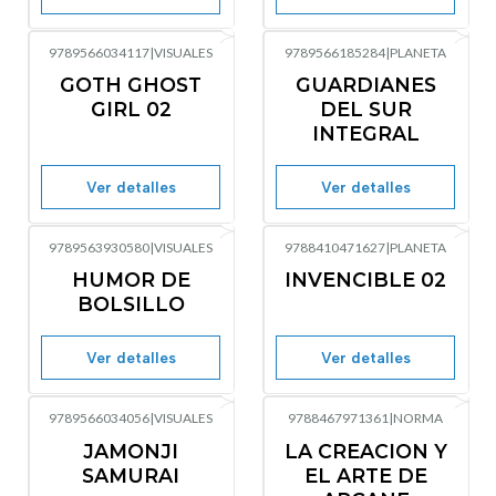
9789566034117
|
VISUALES
9789566185284
|
PLANETA
Agotado
No disponible
GOTH GHOST
GUARDIANES
GIRL 02
DEL SUR
INTEGRAL
Ver detalles
Ver detalles
9789563930580
|
VISUALES
9788410471627
|
PLANETA
-10%
OFF
No disponible
HUMOR DE
INVENCIBLE 02
Agotado
BOLSILLO
Ver detalles
Ver detalles
9789566034056
|
VISUALES
9788467971361
|
NORMA
Agotado
No disponible
JAMONJI
LA CREACION Y
SAMURAI
EL ARTE DE