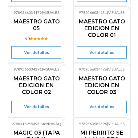
9789566034179
|
VISUALES
9789566034131
|
VISUALES
No disponible
No disponible
MAESTRO GATO
MAESTRO GATO
05
EDICION EN
COLOR 01
5.0
Ver detalles
Ver detalles
9789566034391
|
VISUALES
9789566034476
|
VISUALES
No disponible
No disponible
MAESTRO GATO
MAESTRO GATO
EDICION EN
EDICION EN
COLOR 02
COLOR 03
Ver detalles
Ver detalles
9788418955495
|
Moztros Arg
9789563982596
|
VISUALES
Agotado
No disponible
MAGIC 03 (TAPA
MI PERRITO SE