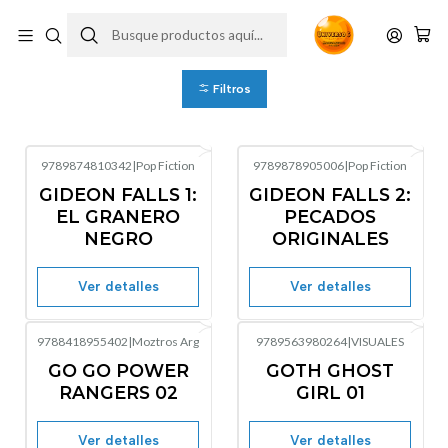
Comics
Filtros
9789874810342
|
Pop Fiction
9789878905006
|
Pop Fiction
Agotado
Agotado
GIDEON FALLS 1:
GIDEON FALLS 2:
EL GRANERO
PECADOS
NEGRO
ORIGINALES
Ver detalles
Ver detalles
9788418955402
|
Moztros Arg
9789563980264
|
VISUALES
-11%
OFF
No disponible
GO GO POWER
GOTH GHOST
Agotado
RANGERS 02
GIRL 01
Ver detalles
Ver detalles