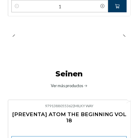
Cantidad
Seinen
Ver más productos
9791388055362
|
MILKY WAY
-10%
OFF
[PREVENTA] ATOM THE BEGINNING VOL
No disponible
18