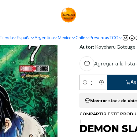
Inicio
Mexico
Panini Mexico
DEMON SLAYER 07
INFORMACIÓN
Tienda
España
Argentina
Mexico
Chile
Preventas
TCG
Nombre original:
Kimetsu
Autor:
Koyoharu Gotouge
Agregar a la lista
Ag
Cantidad
Mostrar stock de ubi
COMPARTIR ESTE PROD
|
DEMON SL