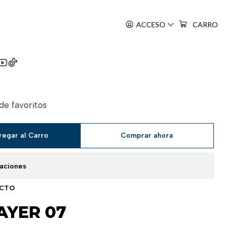
ACCESO
CARRO
 No Yaiba
 de favoritos
regar al Carro
Comprar ahora
caciones
UCTO
AYER 07