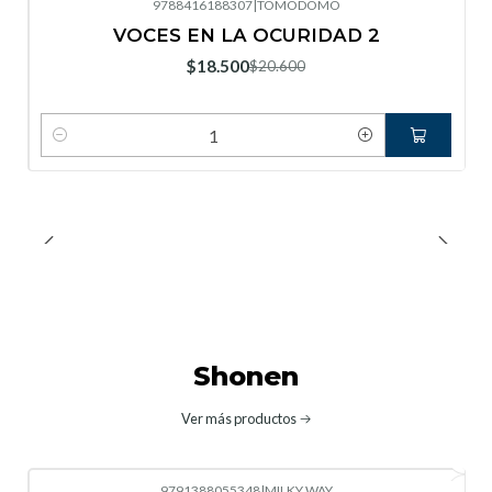
9788416188307
|
TOMODOMO
-10%
OFF
VOCES EN LA OCURIDAD 2
Nuevo
$18.500
$20.600
Cantidad
Shonen
Ver más productos
9791388055348
|
MILKY WAY