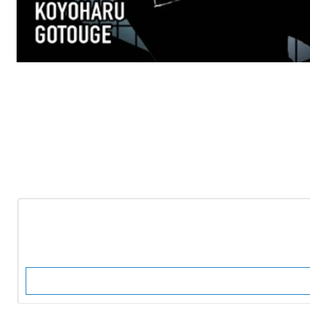
-10%
OFF
Nuevo