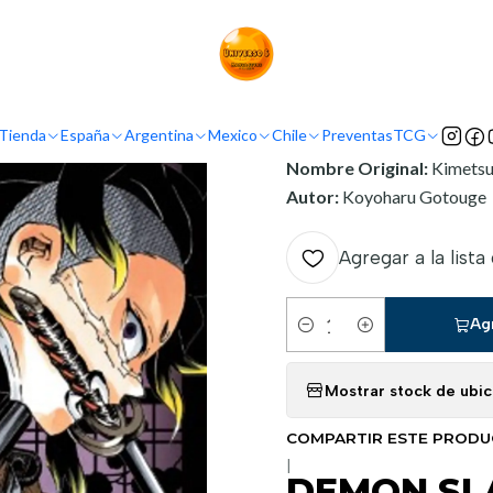
io
Argentina
Ivrea Argentina
DEMON SLAYER - KIMETSU NO YAIBA
INFORMACIÓN
Tienda
España
Argentina
Mexico
Chile
Preventas
TCG
Nombre Original:
Kimetsu
Autor:
Koyoharu Gotouge
Agregar a la lista
Ag
Cantidad
Mostrar stock de ubi
COMPARTIR ESTE PROD
|
DEMON SLA