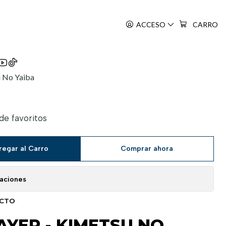
 13
ACCESO
CARRO
 No Yaiba
 de favoritos
regar al Carro
Comprar ahora
caciones
UCTO
YER - KIMETSU NO