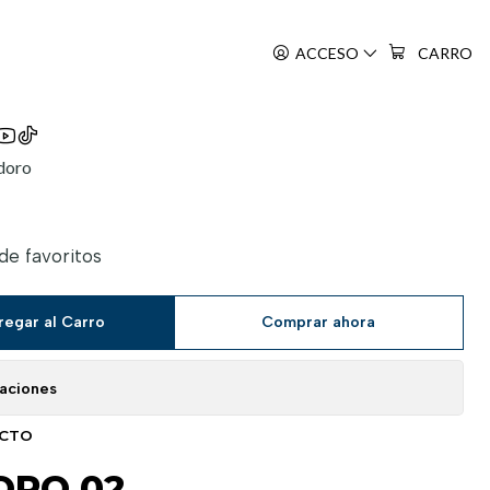
ACCESO
CARRO
doro
 de favoritos
regar al Carro
Comprar ahora
caciones
UCTO
RO 02