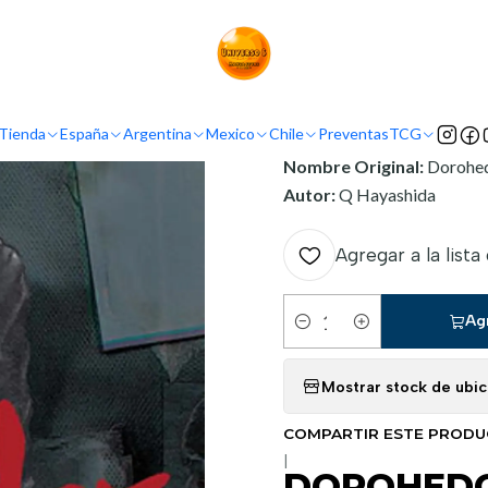
Inicio
Argentina
Ivrea Argentina
DOROHEDORO 02
INFORMACIÓN
Tienda
España
Argentina
Mexico
Chile
Preventas
TCG
Nombre Original:
Dorohe
Autor:
Q Hayashida
Agregar a la lista
Ag
Cantidad
Mostrar stock de ubi
COMPARTIR ESTE PROD
|
DOROHEDO