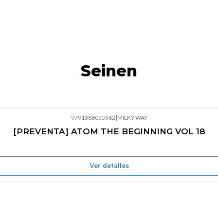
Seinen
9791388055362
|
MILKY WAY
[PREVENTA] ATOM THE BEGINNING VOL 18
Ver detalles