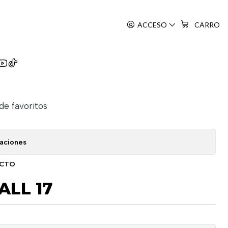
ACCESO
CARRO
all
 de favoritos
caciones
UCTO
LL 17