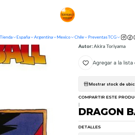
Inicio
Mexico
Panini Mexico
DRAGON BALL 17
INFORMACIÓN
Tienda
España
Argentina
Mexico
Chile
Preventas
TCG
Nombre original:
Dragon B
Autor:
Akira Toriyama
Agregar a la lista
Mostrar stock de ubi
COMPARTIR ESTE PROD
|
DRAGON BA
DETALLES