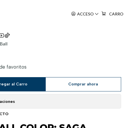
 03
ACCESO
CARRO
Ball
 de favoritos
regar al Carro
Comprar ahora
caciones
UCTO
ALL COLOR: SAGA