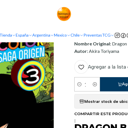
io
Argentina
Ivrea Argentina
DRAGON BALL COLOR: SAGA ORIGEN
INFORMACIÓN
Tienda
España
Argentina
Mexico
Chile
Preventas
TCG
Nombre Original:
Dragon 
Autor:
Akira Toriyama
Agregar a la lista
Ag
Cantidad
Mostrar stock de ubi
COMPARTIR ESTE PROD
|
DRAGON B