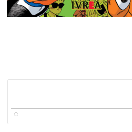
-10%
OFF
Nuevo
Cantidad