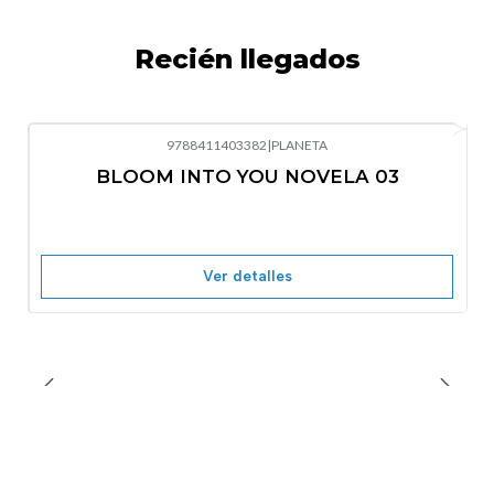
Recién llegados
9788411403382
|
PLANETA
-10%
OFF
BLOOM INTO YOU NOVELA 03
Nuevo
Agotado
Ver detalles