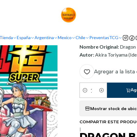
Inicio
Argentina
Ivrea Argentina
DRAGON BALL SUPER 11
INFORMACIÓN
Tienda
España
Argentina
Mexico
Chile
Preventas
TCG
Nombre Original:
Dragon 
Autor:
Akira Toriyama (Idea
Agregar a la lista
Ag
Cantidad
Mostrar stock de ubi
COMPARTIR ESTE PROD
|
DRAGON BA