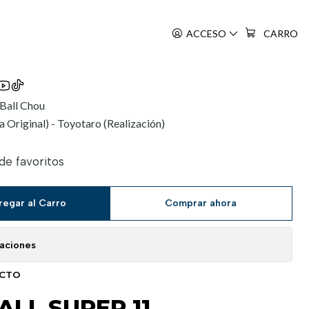
ACCESO
CARRO
Ball Chou
 Original) - Toyotaro (Realización)
 de favoritos
regar al Carro
Comprar ahora
caciones
UCTO
LL SUPER 11