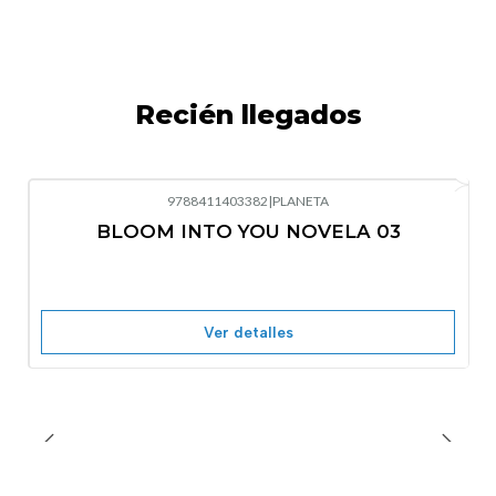
Recién llegados
9788411403382
|
PLANETA
-10%
OFF
BLOOM INTO YOU NOVELA 03
Nuevo
Agotado
Ver detalles