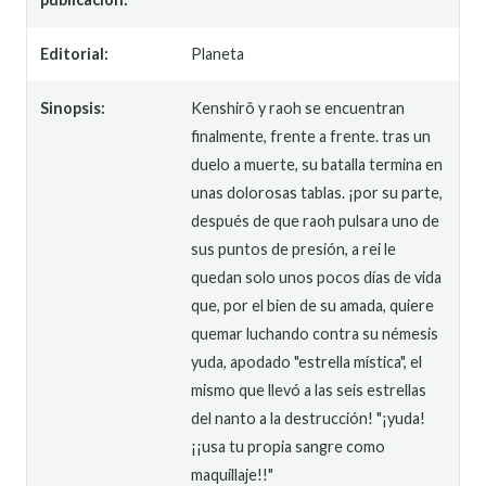
Editorial:
Planeta
Sinopsis:
Kenshirô y raoh se encuentran
finalmente, frente a frente. tras un
duelo a muerte, su batalla termina en
unas dolorosas tablas. ¡por su parte,
después de que raoh pulsara uno de
sus puntos de presión, a rei le
quedan solo unos pocos días de vida
que, por el bien de su amada, quiere
quemar luchando contra su némesis
yuda, apodado "estrella mística", el
mismo que llevó a las seis estrellas
del nanto a la destrucción! "¡yuda!
¡¡usa tu propia sangre como
maquillaje!!"