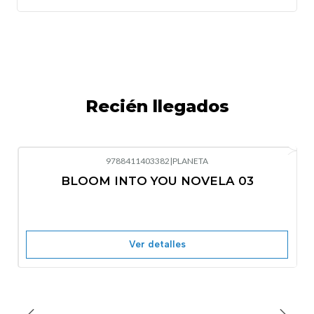
Recién llegados
9788411403382
|
PLANETA
-10%
OFF
BLOOM INTO YOU NOVELA 03
Nuevo
Agotado
Ver detalles