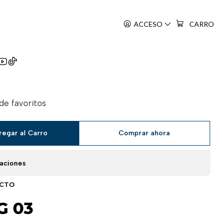
ACCESO
CARRO
ng: Ougonju E No Michi
 de favoritos
regar al Carro
Comprar ahora
caciones
UCTO
G 03