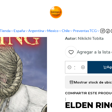
Inicio
Mexico
Panini Mexico
ELDEN RING 03
INFORMACIÓN
Tienda
España
Argentina
Mexico
Chile
Preventas
TCG
Nombre original:
Elden Ri
Autor:
Nikiichi Tobita
Agregar a la lista
Ag
Cantidad
Mostrar stock de ubi
COMPARTIR ESTE PROD
|
ELDEN RIN