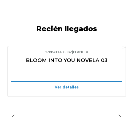
Recién llegados
9788411403382
|
PLANETA
-10%
OFF
BLOOM INTO YOU NOVELA 03
Nuevo
Agotado
Ver detalles