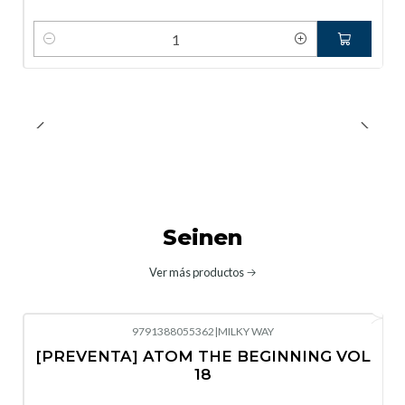
Cantidad
Seinen
Ver más productos
9791388055362
|
MILKY WAY
-10%
OFF
[PREVENTA] ATOM THE BEGINNING VOL
No disponible
18