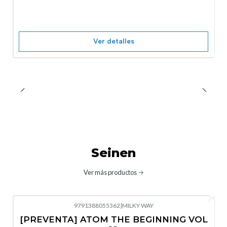
Nuevo
Agotado
Ver detalles
Seinen
Ver más productos
9791388055362
|
MILKY WAY
-10%
OFF
[PREVENTA] ATOM THE BEGINNING VOL
No disponible