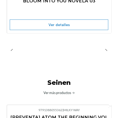
BLOOM INTO YOU NOVELA 03
Nuevo
Agotado
Ver detalles
Seinen
Ver más productos
9791388055362
|
MILKY WAY
-10%
OFF
[PREVENTA] ATOM THE BEGINNING VOL