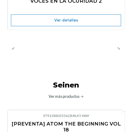
VOCES EN LA OCURIDAD 2
Nuevo
Agotado
Ver detalles
Seinen
Ver más productos
9791388055362
|
MILKY WAY
-10%
OFF
[PREVENTA] ATOM THE BEGINNING VOL
No disponible
18