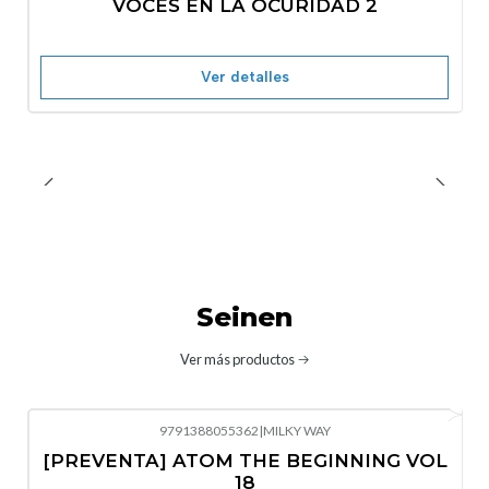
VOCES EN LA OCURIDAD 2
Nuevo
Agotado
Ver detalles
Seinen
Ver más productos
9791388055362
|
MILKY WAY
-10%
OFF
[PREVENTA] ATOM THE BEGINNING VOL
No disponible
18