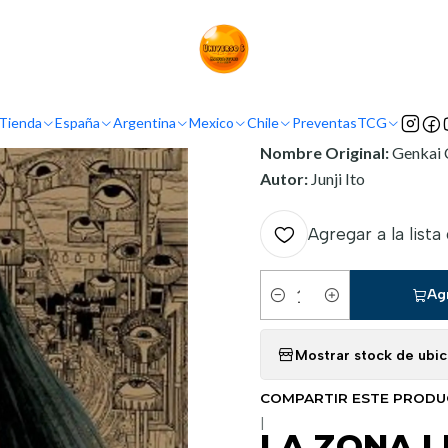
Inicio
Argentina
Ivrea Argentina
LA ZONA LIMINAL
INFORMACIÓN
Tienda
España
Argentina
Mexico
Chile
Preventas
TCG
Nombre Original:
Genkai 
Autor:
Junji Ito
Agregar a la lista
Ag
Cantidad
Mostrar stock de ubi
COMPARTIR ESTE PROD
|
LA ZONA L