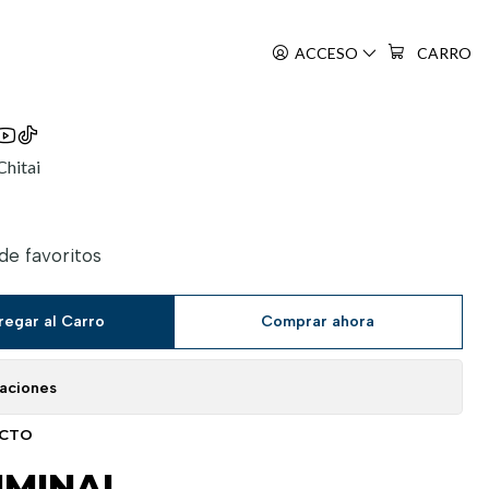
ACCESO
CARRO
Chitai
 de favoritos
regar al Carro
Comprar ahora
caciones
UCTO
IMINAL