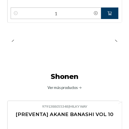
Cantidad
Shonen
Ver más productos
9791388055348
|
MILKY WAY
-10%
OFF
[PREVENTA] AKANE BANASHI VOL 10
No disponible