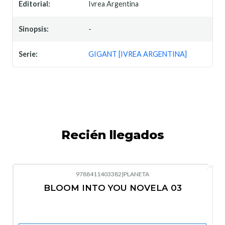
Editorial:
Ivrea Argentina
Sinopsis:
-
Serie:
GIGANT [IVREA ARGENTINA]
Recién llegados
9788411403382
|
PLANETA
-10%
OFF
BLOOM INTO YOU NOVELA 03
Nuevo
Agotado