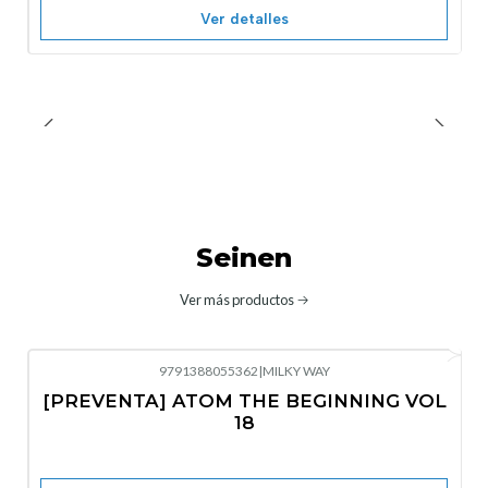
Ver detalles
Seinen
Ver más productos
9791388055362
|
MILKY WAY
-10%
OFF
[PREVENTA] ATOM THE BEGINNING VOL
No disponible
18