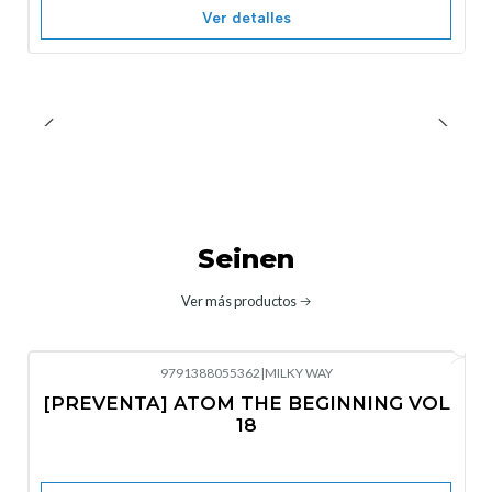
Ver detalles
Seinen
Ver más productos
9791388055362
|
MILKY WAY
-10%
OFF
[PREVENTA] ATOM THE BEGINNING VOL
No disponible
18