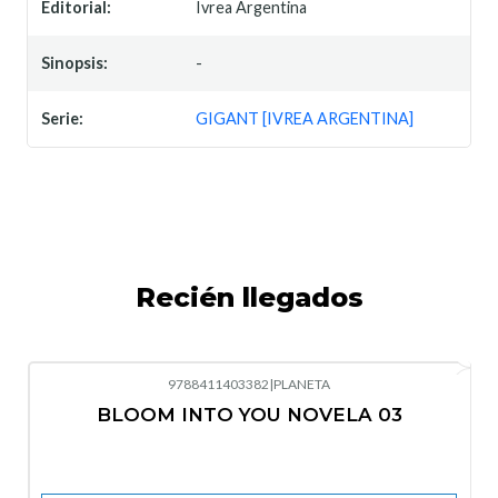
Editorial:
Ivrea Argentina
Sinopsis:
-
Serie:
GIGANT [IVREA ARGENTINA]
Recién llegados
9788411403382
|
PLANETA
-10%
OFF
BLOOM INTO YOU NOVELA 03
Nuevo
Agotado