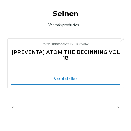
Seinen
Ver más productos
9791388055362
|
MILKY WAY
-10%
OFF
[PREVENTA] ATOM THE BEGINNING VOL
No disponible
18
Ver detalles