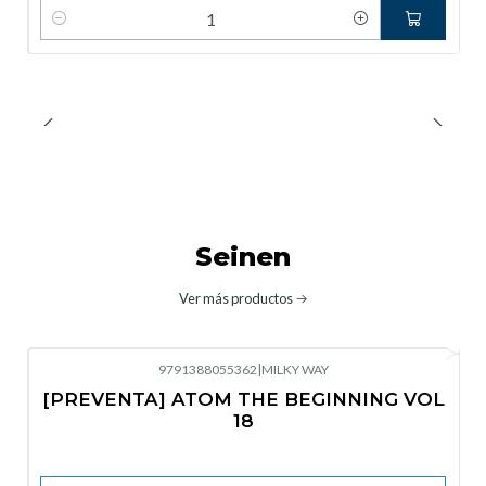
Cantidad
Seinen
Ver más productos
9791388055362
|
MILKY WAY
-10%
OFF
[PREVENTA] ATOM THE BEGINNING VOL
No disponible
18