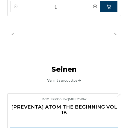
Cantidad
Seinen
Ver más productos
9791388055362
|
MILKY WAY
-10%
OFF
[PREVENTA] ATOM THE BEGINNING VOL
No disponible
18