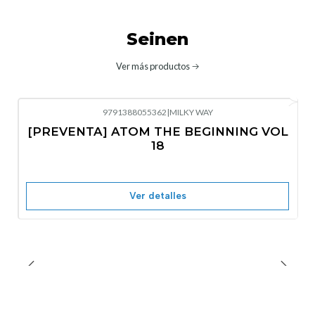
Seinen
Ver más productos
9791388055362
|
MILKY WAY
-10%
OFF
[PREVENTA] ATOM THE BEGINNING VOL
No disponible
18
Ver detalles