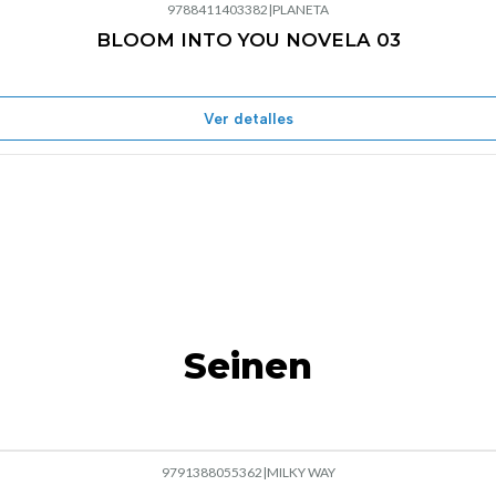
9788411403382
|
PLANETA
BLOOM INTO YOU NOVELA 03
Agotado
Ver detalles
Seinen
9791388055362
|
MILKY WAY