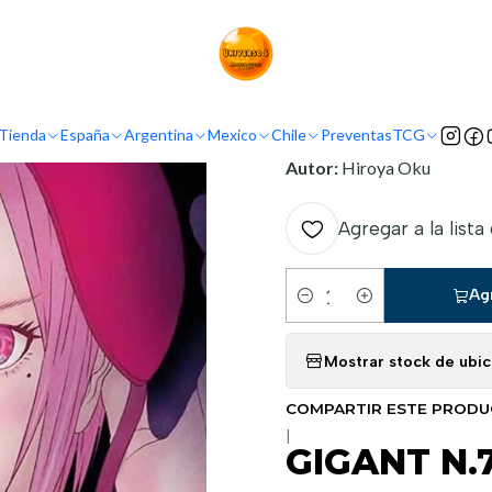
Inicio
Mexico
Panini Mexico
GIGANT N.7
INFORMACIÓN
Tienda
España
Argentina
Mexico
Chile
Preventas
TCG
Nombre original:
Gigant
Autor:
Hiroya Oku
Agregar a la lista
Ag
Cantidad
Mostrar stock de ubi
COMPARTIR ESTE PROD
|
GIGANT N.