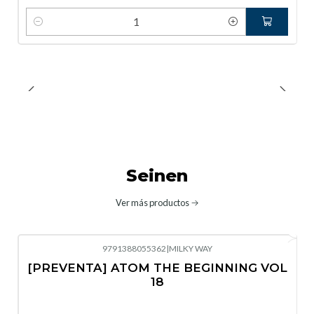
Cantidad
Seinen
Ver más productos
9791388055362
|
MILKY WAY
-10%
OFF
[PREVENTA] ATOM THE BEGINNING VOL
No disponible
18