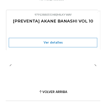
9791388055348
|
MILKY WAY
-10%
OFF
[PREVENTA] AKANE BANASHI VOL 10
No disponible
Ver detalles
VOLVER ARRIBA