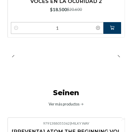
VOCES EN LA OCURIDAD 2
Nuevo
$18.500
$20.600
Cantidad
Seinen
Ver más productos
9791388055362
|
MILKY WAY
-10%
OFF
[PREVENTA] ATOM THE BEGINNING VOL