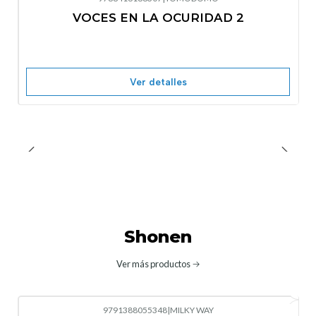
-10%
OFF
VOCES EN LA OCURIDAD 2
Nuevo
Agotado
Ver detalles
Shonen
Ver más productos
9791388055348
|
MILKY WAY