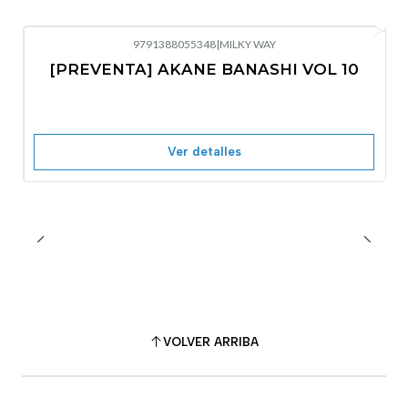
9791388055348
|
MILKY WAY
-10%
OFF
[PREVENTA] AKANE BANASHI VOL 10
No disponible
Ver detalles
VOLVER ARRIBA