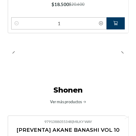
$18.500
$20.600
Cantidad
Shonen
Ver más productos
9791388055348
|
MILKY WAY
-10%
OFF
[PREVENTA] AKANE BANASHI VOL 10
No disponible